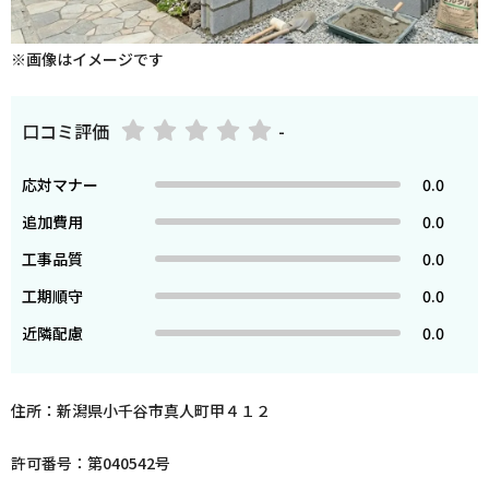
※画像はイメージです
口コミ評価
-
応対マナー
0.0
追加費用
0.0
工事品質
0.0
工期順守
0.0
近隣配慮
0.0
住所：新潟県小千谷市真人町甲４１２
許可番号：第040542号