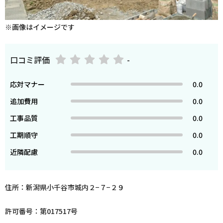
※画像はイメージです
口コミ評価
-
応対マナー
0.0
追加費用
0.0
工事品質
0.0
工期順守
0.0
近隣配慮
0.0
住所：新潟県小千谷市城内２−７−２９
許可番号：第017517号