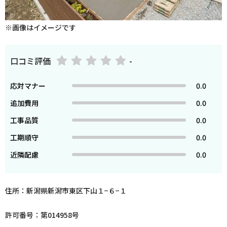
※画像はイメージです
口コミ評価
-
応対マナー
0.0
追加費用
0.0
工事品質
0.0
工期順守
0.0
近隣配慮
0.0
住所：新潟県新潟市東区下山１−６−１
許可番号：第014958号