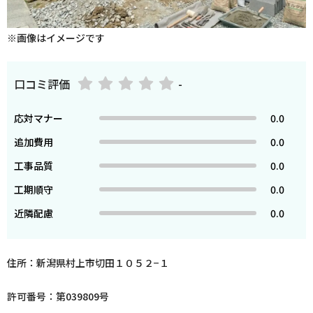
※画像はイメージです
口コミ評価
-
応対マナー
0.0
追加費用
0.0
工事品質
0.0
工期順守
0.0
近隣配慮
0.0
住所：新潟県村上市切田１０５２−１
許可番号：第039809号