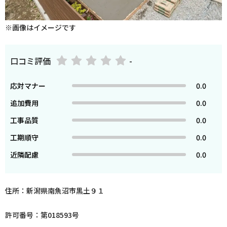
※画像はイメージです
口コミ評価
-
応対マナー
0.0
追加費用
0.0
工事品質
0.0
工期順守
0.0
近隣配慮
0.0
住所：新潟県南魚沼市黒土９１
許可番号：第018593号