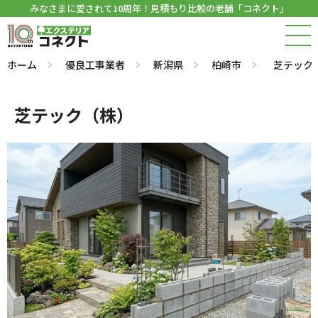
みなさまに愛されて10周年！見積もり比較の老舗「コネクト」
ホーム
優良工事業者
新潟県
柏崎市
芝テック
芝テック（株）