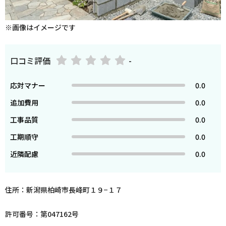
※画像はイメージです
口コミ評価
-
応対マナー
0.0
追加費用
0.0
工事品質
0.0
工期順守
0.0
近隣配慮
0.0
住所：新潟県柏崎市長峰町１９−１７
許可番号：第047162号