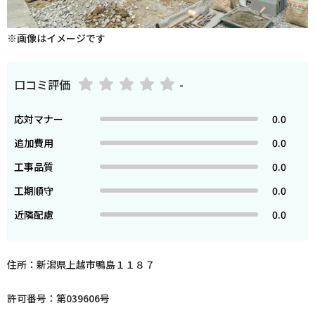
※画像はイメージです
口コミ評価
-
応対マナー
0.0
追加費用
0.0
工事品質
0.0
工期順守
0.0
近隣配慮
0.0
住所：新潟県上越市鴨島１１８７
許可番号：第039606号