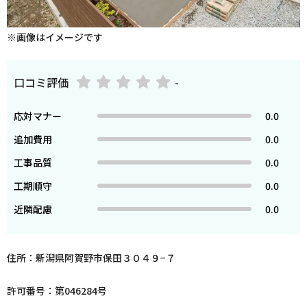
※画像はイメージです
口コミ評価
-
応対マナー
0.0
追加費用
0.0
工事品質
0.0
工期順守
0.0
近隣配慮
0.0
住所：新潟県阿賀野市保田３０４９−７
許可番号：第046284号