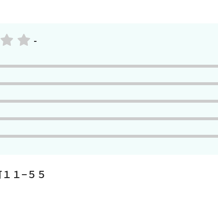
-
１１−５５