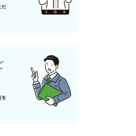
ただ
ご
程を