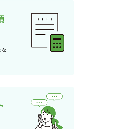
頂
とな
ト