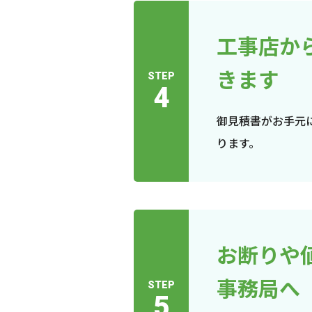
工事店か
きます
STEP
4
御見積書がお手元
ります。
お断りや
事務局へ
STEP
5