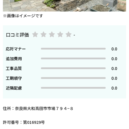
※画像はイメージです
口コミ評価
-
応対マナー
0.0
追加費用
0.0
工事品質
0.0
工期順守
0.0
近隣配慮
0.0
住所：奈良県大和高田市市場７９４−８
許可番号：第016929号