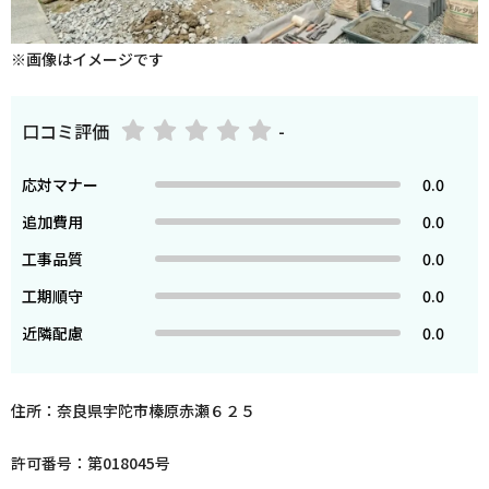
※画像はイメージです
口コミ評価
-
応対マナー
0.0
追加費用
0.0
工事品質
0.0
工期順守
0.0
近隣配慮
0.0
住所：奈良県宇陀市榛原赤瀬６２５
許可番号：第018045号