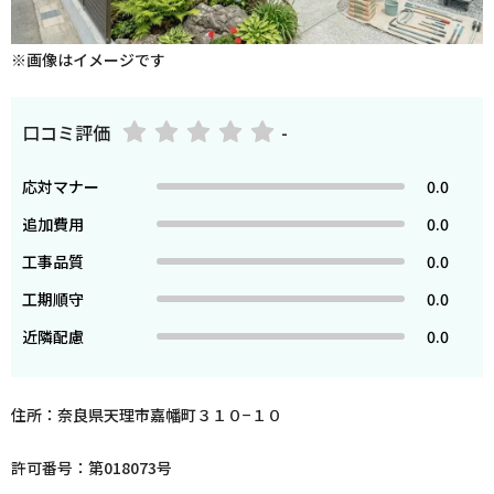
※画像はイメージです
口コミ評価
-
応対マナー
0.0
追加費用
0.0
工事品質
0.0
工期順守
0.0
近隣配慮
0.0
住所：奈良県天理市嘉幡町３１０−１０
許可番号：第018073号