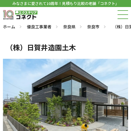
みなさまに愛されて10周年！見積もり比較の老舗「コネクト」
ホーム
優良工事業者
奈良県
奈良市
（株）日
（株）日賀井造園土木