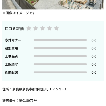
※画像はイメージです
口コミ評価
-
応対マナー
0.0
追加費用
0.0
工事品質
0.0
工期順守
0.0
近隣配慮
0.0
住所：奈良県奈良市都祁友田町１７５９−１
許可番号：第018075号