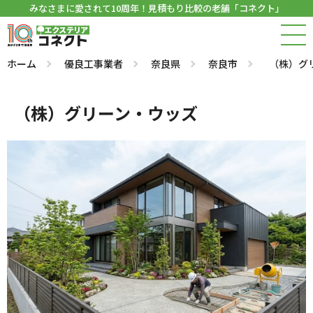
みなさまに愛されて10周年！見積もり比較の老舗「コネクト」
ホーム
優良工事業者
奈良県
奈良市
（株）グ
（株）グリーン・ウッズ