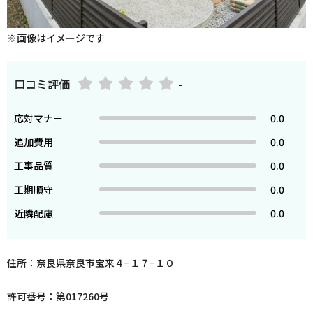
※画像はイメージです
口コミ評価
-
応対マナー
0.0
追加費用
0.0
工事品質
0.0
工期順守
0.0
近隣配慮
0.0
住所：奈良県奈良市宝来４−１７−１０
許可番号：第017260号