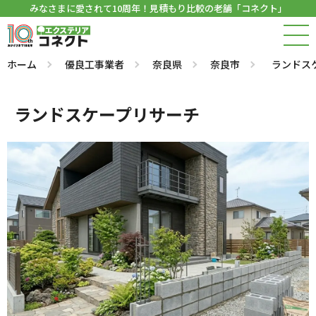
みなさまに愛されて10周年！見積もり比較の老舗「コネクト」
ホーム
優良工事業者
奈良県
奈良市
ランドス
ランドスケープリサーチ