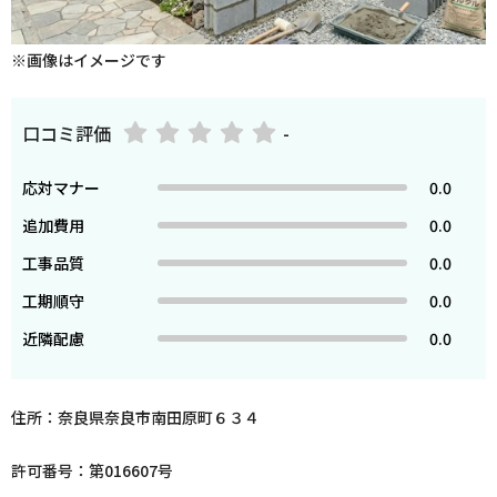
※画像はイメージです
口コミ評価
-
応対マナー
0.0
追加費用
0.0
工事品質
0.0
工期順守
0.0
近隣配慮
0.0
住所：奈良県奈良市南田原町６３４
許可番号：第016607号