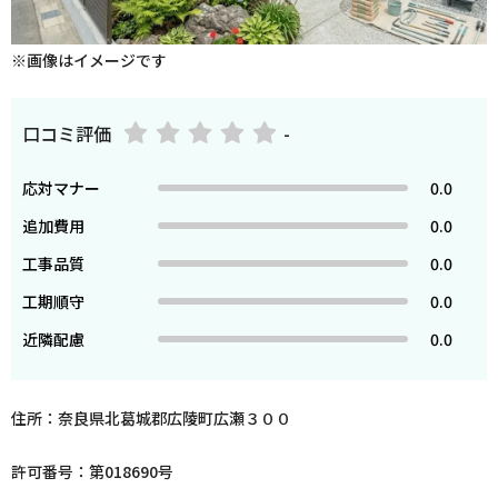
※画像はイメージです
口コミ評価
-
応対マナー
0.0
追加費用
0.0
工事品質
0.0
工期順守
0.0
近隣配慮
0.0
住所：奈良県北葛城郡広陵町広瀬３００
許可番号：第018690号