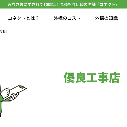
みなさまに愛されて10周年！見積もり比較の老舗「コネクト」
コネクトとは？
外構のコスト
外構の知識
々町
優良工事店