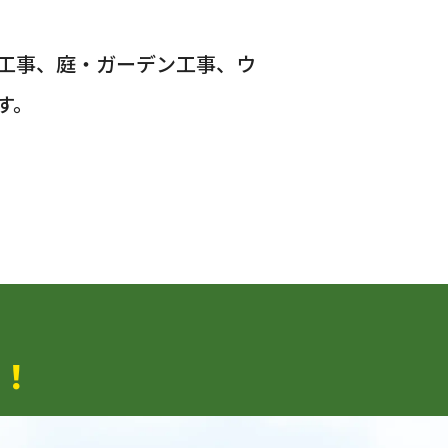
工事、庭・ガーデン工事、ウ
す。
！