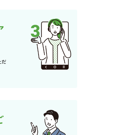
ア
ただ
ご