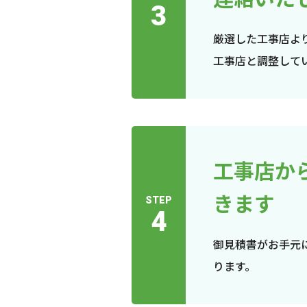
3
厳選した工事店よ
工事店と調整して
工事店か
きます
STEP
4
御見積書がお手元
ります。