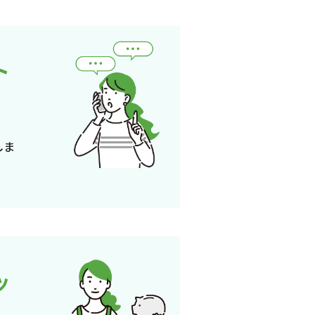
ト
しま
ッ