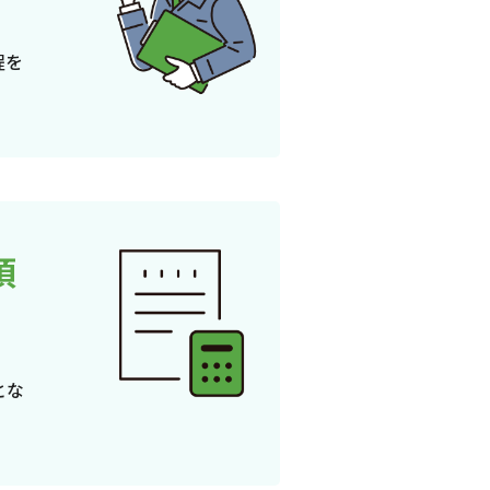
程を
頂
とな