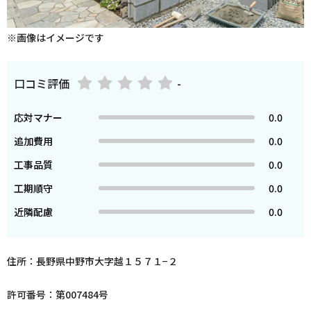
※画像はイメージです
口コミ評価
-
応対マナー
0.0
追加費用
0.0
工事品質
0.0
工期順守
0.0
近隣配慮
0.0
住所：長野県中野市大字越１５７１−２
許可番号：第007484号