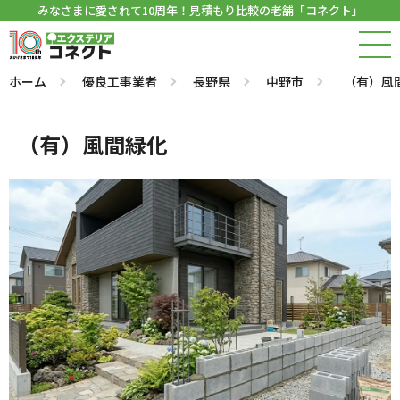
みなさまに愛されて10周年！見積もり比較の老舗「コネクト」
ホーム
優良工事業者
長野県
中野市
（有）風
（有）風間緑化