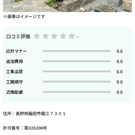
※画像はイメージです
口コミ評価
-
応対マナー
0.0
追加費用
0.0
工事品質
0.0
工期順守
0.0
近隣配慮
0.0
住所：長野県飯田市龍江７３０１
許可番号：第026206号