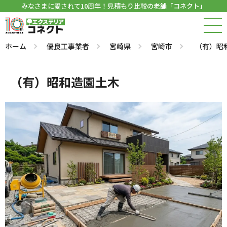
みなさまに愛されて10周年！見積もり比較の老舗「コネクト」
ホーム
優良工事業者
宮崎県
宮崎市
（有）昭
（有）昭和造園土木