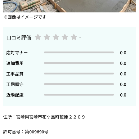
※画像はイメージです
口コミ評価
-
応対マナー
0.0
追加費用
0.0
工事品質
0.0
工期順守
0.0
近隣配慮
0.0
住所：宮崎県宮崎市花ケ島町笹原２２６９
許可番号：第009690号