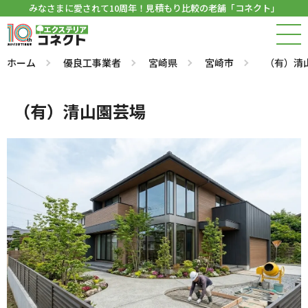
みなさまに愛されて10周年！見積もり比較の老舗「コネクト」
ホーム
優良工事業者
宮崎県
宮崎市
（有）清
（有）清山園芸場