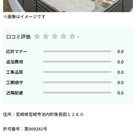
※画像はイメージです
口コミ評価
-
応対マナー
0.0
追加費用
0.0
工事品質
0.0
工期順守
0.0
近隣配慮
0.0
住所：宮崎県宮崎市池内町後吾田１２６０
許可番号：第009261号