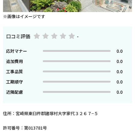
※画像はイメージです
口コミ評価
-
応対マナー
0.0
追加費用
0.0
工事品質
0.0
工期順守
0.0
近隣配慮
0.0
住所：宮崎県東臼杵郡諸塚村大字家代３２６７−５
許可番号：第013781号