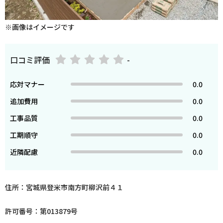
※画像はイメージです
口コミ評価
-
応対マナー
0.0
追加費用
0.0
工事品質
0.0
工期順守
0.0
近隣配慮
0.0
住所：宮城県登米市南方町柳沢前４１
許可番号：第013879号