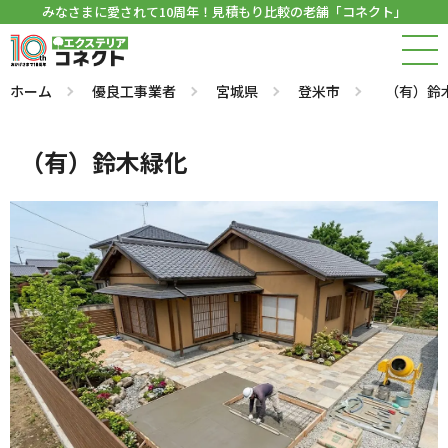
みなさまに愛されて10周年！見積もり比較の老舗「コネクト」
ホーム
優良工事業者
宮城県
登米市
（有）鈴
（有）鈴木緑化