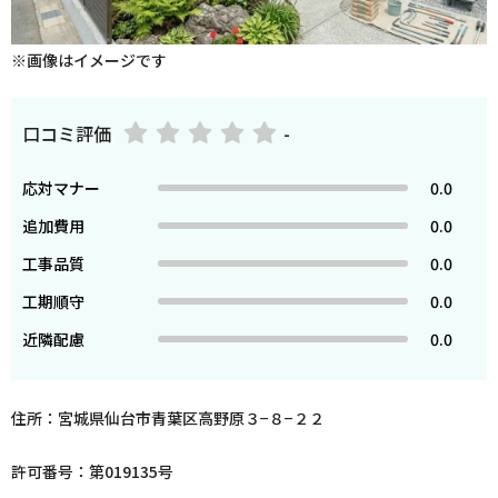
※画像はイメージです
口コミ評価
-
応対マナー
0.0
追加費用
0.0
工事品質
0.0
工期順守
0.0
近隣配慮
0.0
住所：宮城県仙台市青葉区高野原３−８−２２
許可番号：第019135号