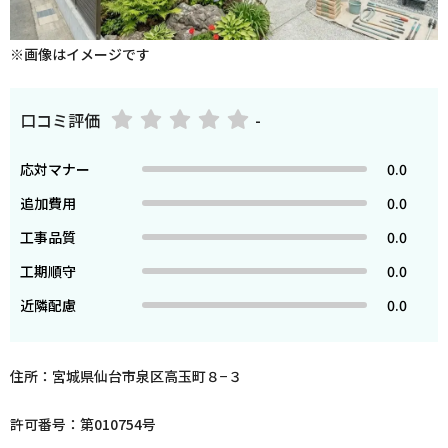
※画像はイメージです
口コミ評価
-
応対マナー
0.0
追加費用
0.0
工事品質
0.0
工期順守
0.0
近隣配慮
0.0
住所：宮城県仙台市泉区高玉町８−３
許可番号：第010754号