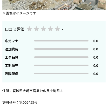
※画像はイメージです
口コミ評価
-
応対マナー
0.0
追加費用
0.0
工事品質
0.0
工期順守
0.0
近隣配慮
0.0
住所：宮城県大崎市鹿島台広長字渕花４
許可番号：第005455号