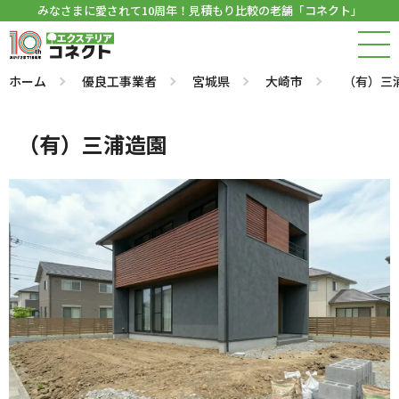
みなさまに愛されて10周年！見積もり比較の老舗「コネクト」
ホーム
優良工事業者
宮城県
大崎市
（有）三
（有）三浦造園