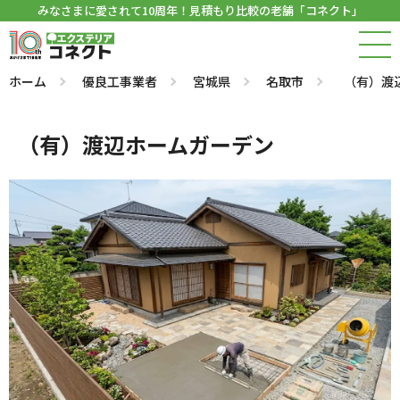
みなさまに愛されて10周年！見積もり比較の老舗「コネクト」
ホーム
優良工事業者
宮城県
名取市
（有）渡
（有）渡辺ホームガーデン