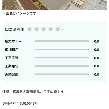
※画像はイメージです
口コミ評価
-
応対マナー
0.0
追加費用
0.0
工事品質
0.0
工期順守
0.0
近隣配慮
0.0
住所：宮城県名取市愛島北目字山崎１４
許可番号：第010047号