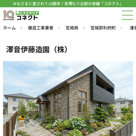
みなさまに愛されて10周年！見積もり比較の老舗「コネクト」
ホーム
優良工事業者
宮城県
宮城郡利府町
澤
澤音伊藤造園（株）