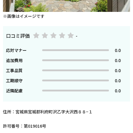
※画像はイメージです
口コミ評価
-
応対マナー
0.0
追加費用
0.0
工事品質
0.0
工期順守
0.0
近隣配慮
0.0
住所：宮城県宮城郡利府町沢乙字大沢西８８−１
許可番号：第019016号