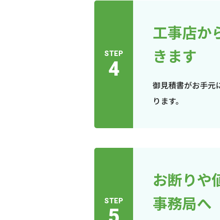
工事店か
きます
STEP
4
御見積書がお手元
ります。
お断りや
事務局へ
STEP
5