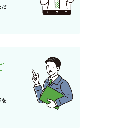
ただ
ご
程を