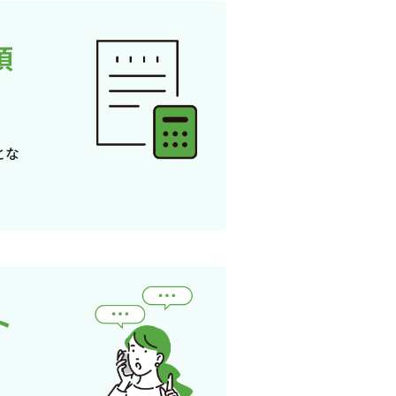
頂
とな
ト