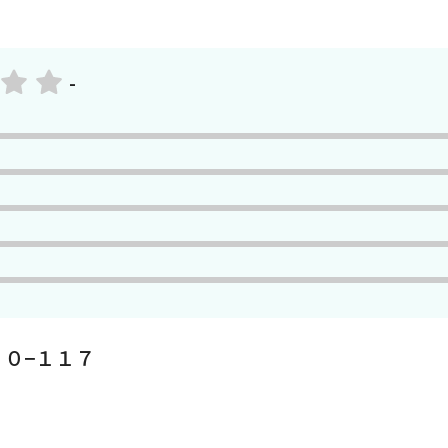
-
０−１１７