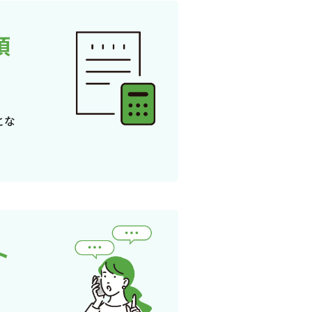
頂
とな
ト