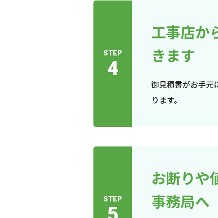
工事店か
きます
STEP
4
御見積書がお手元
ります。
お断りや
事務局へ
STEP
5