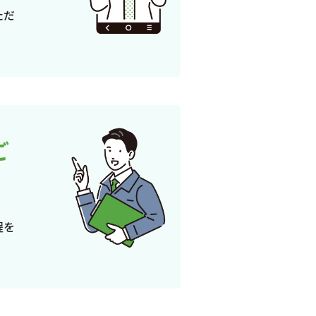
ただ
ご
程を