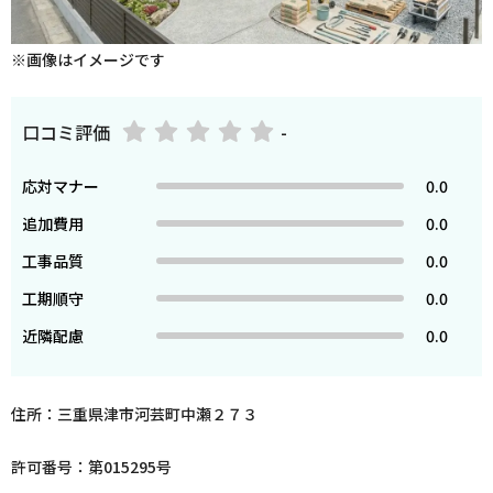
※画像はイメージです
口コミ評価
-
応対マナー
0.0
追加費用
0.0
工事品質
0.0
工期順守
0.0
近隣配慮
0.0
住所：三重県津市河芸町中瀬２７３
許可番号：第015295号