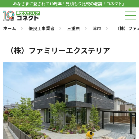
みなさまに愛されて10周年！見積もり比較の老舗「コネクト」
ホーム
優良工事業者
三重県
津市
（株）ファ
（株）ファミリーエクステリア