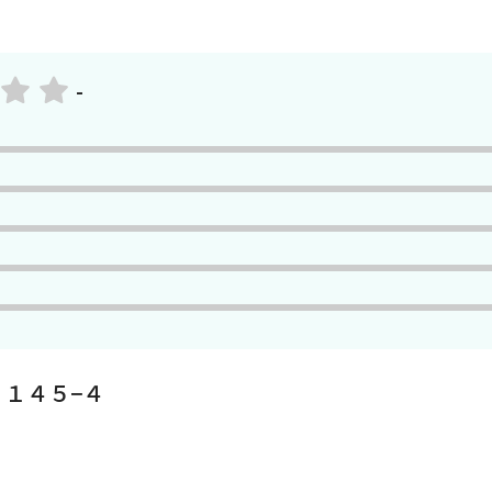
-
１４５−４