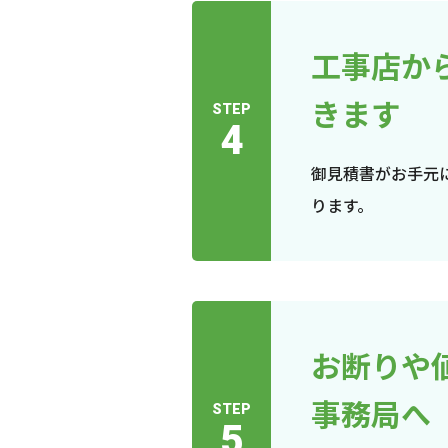
工事店か
きます
STEP
4
御見積書がお手元
ります。
お断りや
事務局へ
STEP
5