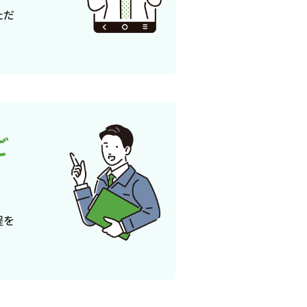
ただ
ご
程を