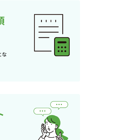
頂
とな
ト