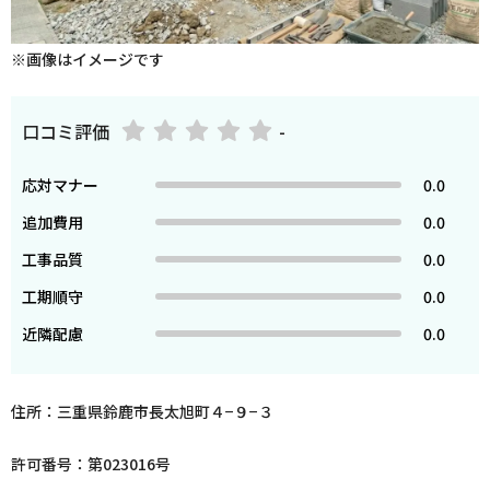
※画像はイメージです
口コミ評価
-
応対マナー
0.0
追加費用
0.0
工事品質
0.0
工期順守
0.0
近隣配慮
0.0
住所：三重県鈴鹿市長太旭町４−９−３
許可番号：第023016号