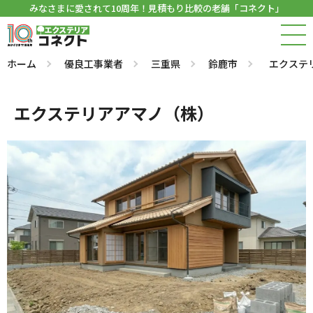
みなさまに愛されて10周年！見積もり比較の老舗「コネクト」
ホーム
優良工事業者
三重県
鈴鹿市
エクステ
エクステリアアマノ（株）