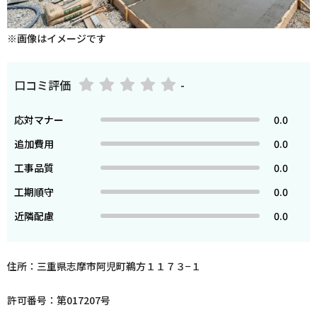
※画像はイメージです
口コミ評価
-
応対マナー
0.0
追加費用
0.0
工事品質
0.0
工期順守
0.0
近隣配慮
0.0
住所：三重県志摩市阿児町鵜方１１７３−１
許可番号：第017207号