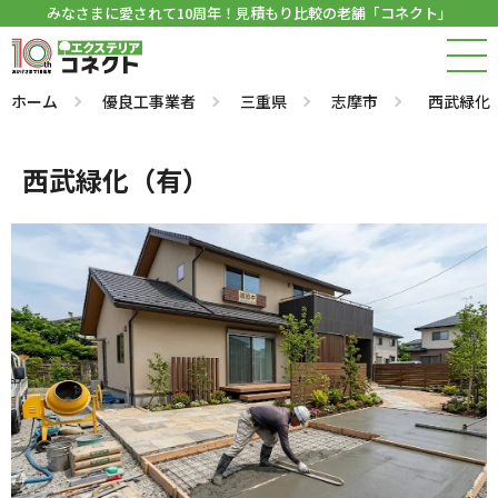
みなさまに愛されて10周年！見積もり比較の老舗「コネクト」
ホーム
優良工事業者
三重県
志摩市
西武緑化
西武緑化（有）