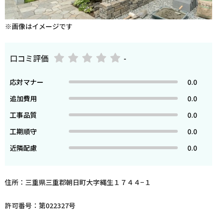
※画像はイメージです
口コミ評価
-
応対マナー
0.0
追加費用
0.0
工事品質
0.0
工期順守
0.0
近隣配慮
0.0
住所：三重県三重郡朝日町大字縄生１７４４−１
許可番号：第022327号