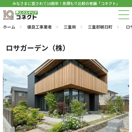
みなさまに愛されて10周年！見積もり比較の老舗「コネクト」
ホーム
優良工事業者
三重県
三重郡朝日町
ロ
ロサガーデン（株）