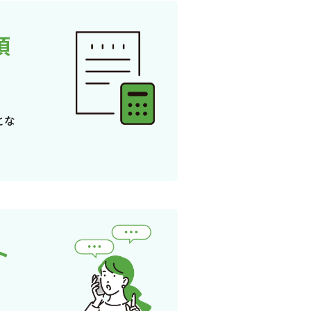
頂
とな
ト