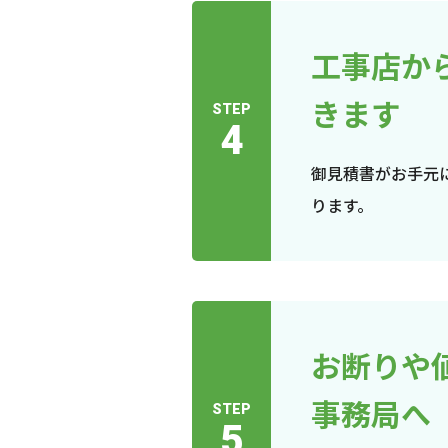
工事店か
きます
STEP
4
御見積書がお手元
ります。
お断りや
事務局へ
STEP
5