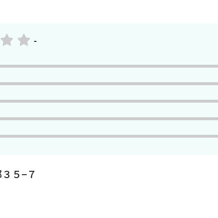
-
３５−７