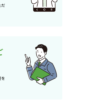
ただ
ご
程を