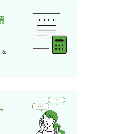
頂
とな
ト