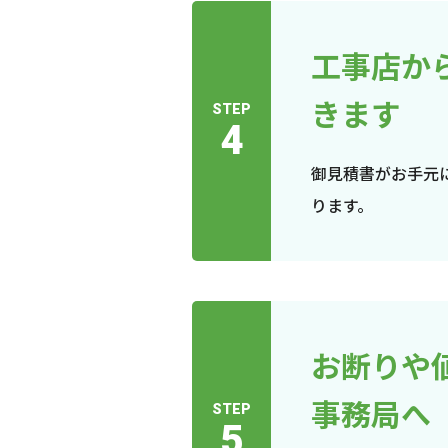
工事店か
きます
STEP
4
御見積書がお手元
ります。
お断りや
事務局へ
STEP
5