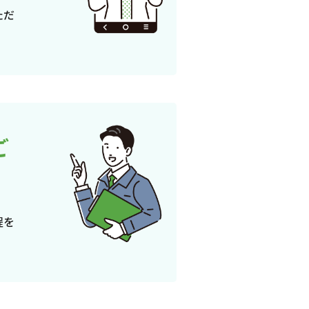
ただ
ご
程を