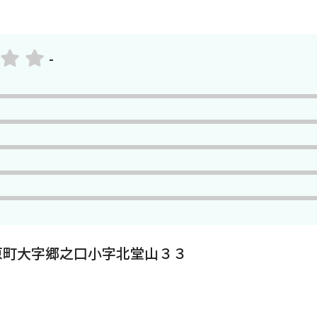
-
原町大字郷之口小字北堂山３３