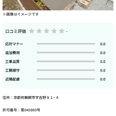
※画像はイメージです
口コミ評価
-
応対マナー
0.0
追加費用
0.0
工事品質
0.0
工期順守
0.0
近隣配慮
0.0
住所：京都府舞鶴市字吉野９１−４
許可番号：第043803号