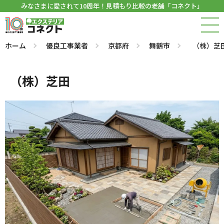
みなさまに愛されて10周年！見積もり比較の老舗「コネクト」
ホーム
優良工事業者
京都府
舞鶴市
（株）芝
（株）芝田