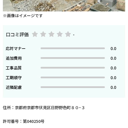
※画像はイメージです
口コミ評価
-
応対マナー
0.0
追加費用
0.0
工事品質
0.0
工期順守
0.0
近隣配慮
0.0
住所：京都府京都市伏見区日野野色町８０−３
許可番号：第040250号