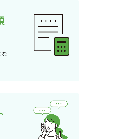
頂
とな
ト