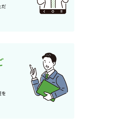
ただ
ご
程を