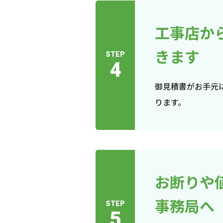
工事店か
きます
STEP
4
御見積書がお手元
ります。
お断りや
事務局へ
STEP
5