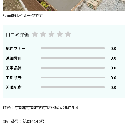
※画像はイメージです
口コミ評価
-
応対マナー
0.0
追加費用
0.0
工事品質
0.0
工期順守
0.0
近隣配慮
0.0
住所：京都府京都市西京区松尾大利町５４
許可番号：第014146号