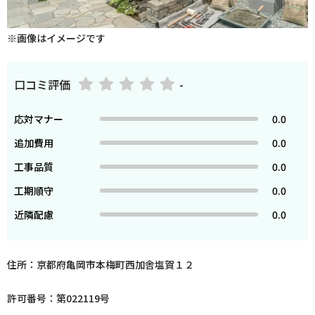
※画像はイメージです
口コミ評価
-
応対マナー
0.0
追加費用
0.0
工事品質
0.0
工期順守
0.0
近隣配慮
0.0
住所：京都府亀岡市本梅町西加舎塩賀１２
許可番号：第022119号