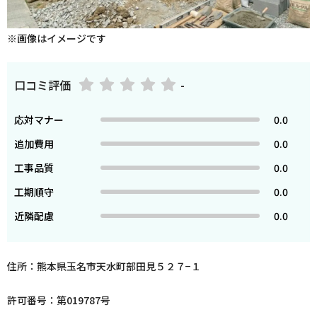
※画像はイメージです
口コミ評価
-
応対マナー
0.0
追加費用
0.0
工事品質
0.0
工期順守
0.0
近隣配慮
0.0
住所：熊本県玉名市天水町部田見５２７−１
許可番号：第019787号