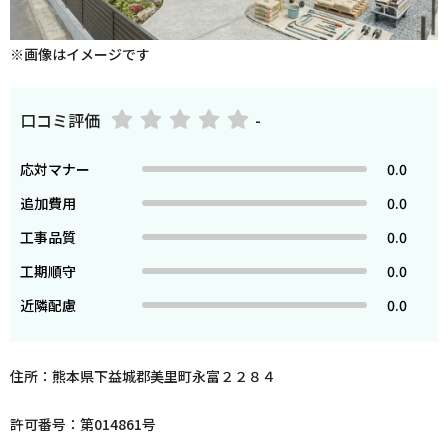
※画像はイメージです
口コミ評価
-
応対マナー
0.0
追加費用
0.0
工事品質
0.0
工期順守
0.0
近隣配慮
0.0
住所：熊本県下益城郡美里町永富２２８４
許可番号：第014861号