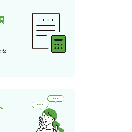
頂
とな
ト