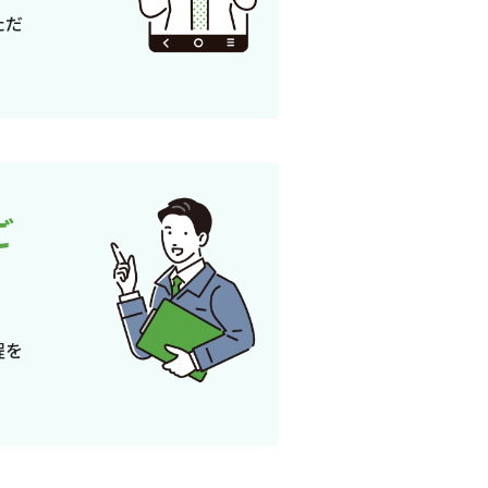
ただ
ご
程を