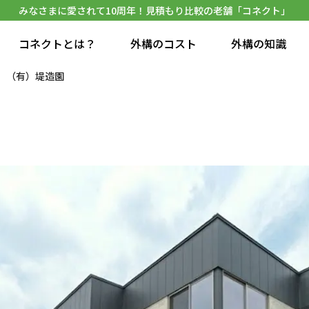
みなさまに愛されて10周年！見積もり比較の老舗「コネクト」
コネクトとは？
外構のコスト
外構の知識
（有）堤造園