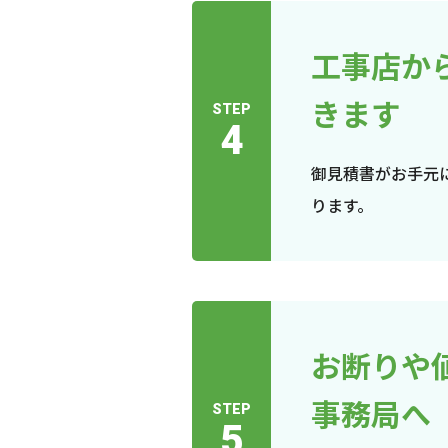
工事店か
きます
STEP
4
御見積書がお手元
ります。
お断りや
事務局へ
STEP
5