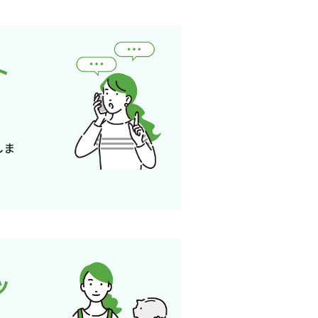
ト
しま
ッ