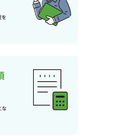
程を
頂
とな