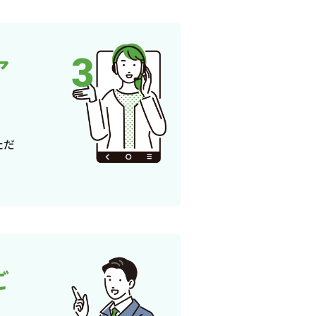
ア
ただ
ご