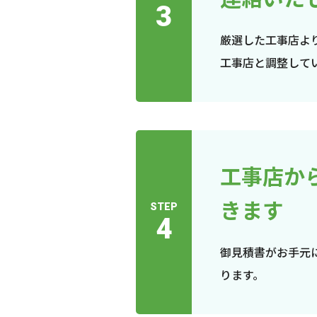
3
厳選した工事店よ
工事店と調整して
工事店か
きます
STEP
4
御見積書がお手元
ります。