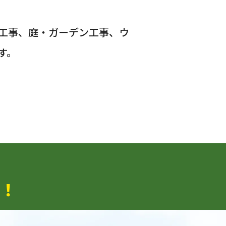
工事、庭・ガーデン工事、ウ
す。
！