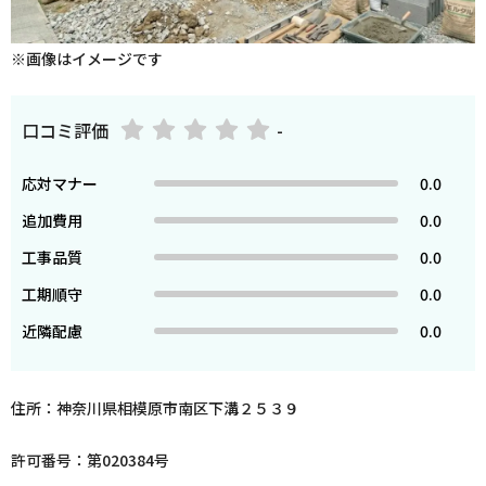
※画像はイメージです
口コミ評価
-
応対マナー
0.0
追加費用
0.0
工事品質
0.0
工期順守
0.0
近隣配慮
0.0
住所：神奈川県相模原市南区下溝２５３９
許可番号：第020384号