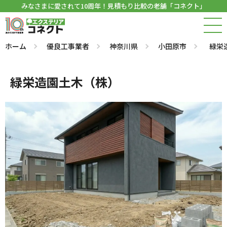
みなさまに愛されて10周年！見積もり比較の老舗「コネクト」
ホーム
優良工事業者
神奈川県
小田原市
緑栄
緑栄造園土木（株）