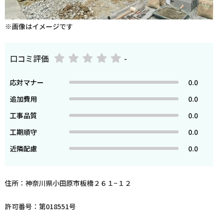
※画像はイメージです
口コミ評価
-
応対マナー
0.0
追加費用
0.0
工事品質
0.0
工期順守
0.0
近隣配慮
0.0
住所：神奈川県小田原市板橋２６１−１２
許可番号：第018551号