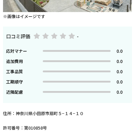
※画像はイメージです
口コミ評価
-
応対マナー
0.0
追加費用
0.0
工事品質
0.0
工期順守
0.0
近隣配慮
0.0
住所：神奈川県小田原市扇町５−１４−１０
許可番号：第010858号