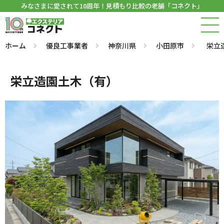
みなさまに愛されて10周年！見積もり比較の老舗「コネクト」
ホーム
優良工事業者
神奈川県
小田原市
栄立
栄立造園土木（有）