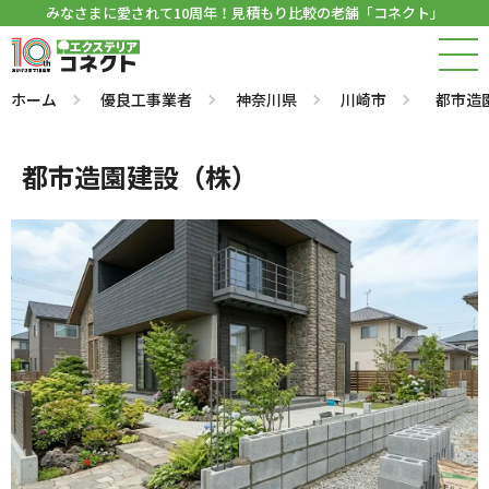
みなさまに愛されて10周年！見積もり比較の老舗「コネクト」
ホーム
優良工事業者
神奈川県
川崎市
都市造
都市造園建設（株）