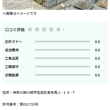
※画像はイメージです
口コミ評価
-
応対マナー
0.0
追加費用
0.0
工事品質
0.0
工期順守
0.0
近隣配慮
0.0
住所：神奈川県川崎市宮前区東有馬１−１４−７
許可番号：第021722号